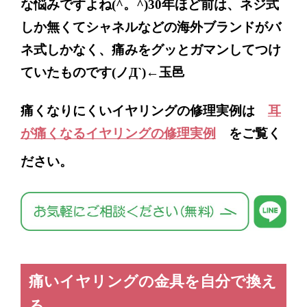
な悩みですよね
(^
。
^)30
年ほど前は、ネジ式
しか無くてシャネルなどの海外ブランドがバ
ネ式しかなく、痛みをグッとガマンしてつけ
ていたものです
(
ノ
Д`)←
玉邑
痛くなりにくいイヤリングの修理実例は
耳
が痛くなるイヤリングの修理実例
をご覧く
ださい。
痛いイヤリングの金具を自分で換え
る