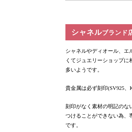
シャネル
ブランド
シャネルやディオール、エ
くてジュエリーショップに
多いようです。
TOP
貴金属は必ず刻印
(SV925
、
修理メニ
刻印がなく素材の明記のな
つけることができない為、
です。