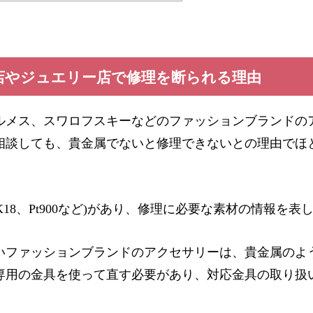
店やジュエリー店で修理を断られる理由
ルメス、スワロフスキーなどのファッションブランドの
相談しても、貴金属でないと修理できないとの理由でほ
K18
、
Pt900
など
)
があり、修理に必要な素材の情報を表
ュー
修理実例
いファッションブランドのアクセサリーは、貴金属のよ
専用の金具を使って直す必要があり、対応金具の取り扱