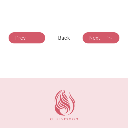
Prev
Back
Next