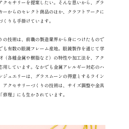
ド
アクセサリーを提案したい。そんな思いから、グラ
カーからのセレクト商品のほか、クラフトワークに
づくりも手掛けています。
りの技術は、前職の製造業界から身につけたもので
ーポリシー
でも有数の眼鏡フレーム産地。眼鏡製作を通じて学
材（各種金属や樹脂など）の特性や加工法を、アク
応用しています。なかでも金属アレルギー対応のハ
ンジュエリーは、グラスムーンの得意とするライン
、アクセサリーづくりの技術は、サイズ調整や金具
「修理」にも生かされています。