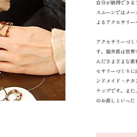
ご案内
ご利用ガイ
自分が納得できる
スムーンではメー
よるアクセサリー
わせ
最新情報
アクセサリーづく
プライバシ
す。福井県は世界
んださまざまな素
セサリーづくりに
ンドメイド・チタ
ナップです。また
のお直しといった