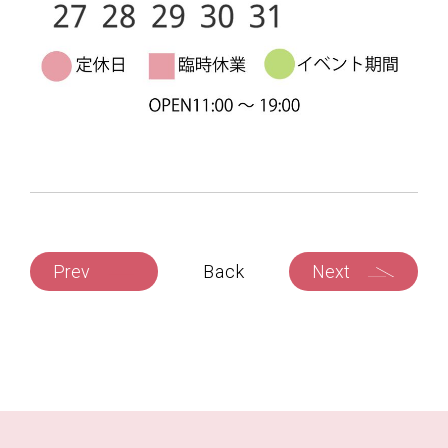
Prev
Back
Next