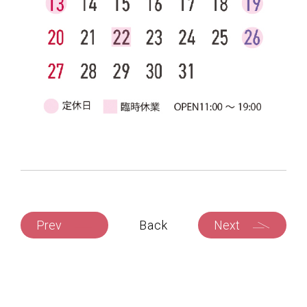
Prev
Back
Next